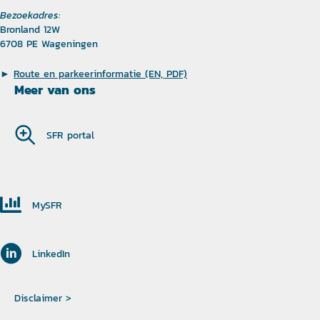
Bezoekadres:
Bronland 12W
6708 PE Wageningen
►
Route en parkeerinformatie (EN, PDF)
Meer van ons
SFR portal
MySFR
LinkedIn
Disclaimer >