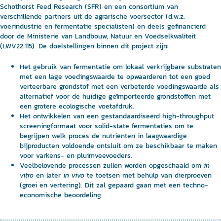
Schothorst Feed Research (SFR) en een consortium van
verschillende partners uit de agrarische voersector (d.w.z.
voerindustrie en fermentatie specialisten) en deels gefinancierd
door de Ministerie van Landbouw, Natuur en Voedselkwaliteit
(LWV22.115). De doelstellingen binnen dit project zijn:
Het gebruik van fermentatie om lokaal verkrijgbare substraten
met een lage voedingswaarde te opwaarderen tot een goed
verteerbare grondstof met een verbeterde voedingswaarde als
alternatief voor de huidige geïmporteerde grondstoffen met
een grotere ecologische voetafdruk.
Het ontwikkelen van een gestandaardiseerd high-throughput
screeningformaat voor solid-state fermentaties om te
begrijpen welk proces de nutriënten in laagwaardige
bijproducten voldoende ontsluit om ze beschikbaar te maken
voor varkens- en pluimveevoeders.
Veelbelovende processen zullen worden opgeschaald om
in
vitro
en later
in vivo
te toetsen met behulp van dierproeven
(groei en vertering). Dit zal gepaard gaan met een techno-
economische beoordeling.