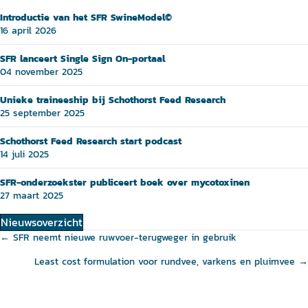
Introductie van het SFR SwineModel©
16 april 2026
SFR lanceert Single Sign On-portaal
04 november 2025
Unieke traineeship bij Schothorst Feed Research
25 september 2025
Schothorst Feed Research start podcast
14 juli 2025
SFR-onderzoekster publiceert boek over mycotoxinen
27 maart 2025
Nieuwsoverzicht
Posts
← SFR neemt nieuwe ruwvoer-terugweger in gebruik
navigation
Least cost formulation voor rundvee, varkens en pluimvee →