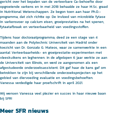
gericht over het bepalen van de verteerbare Ca-behoefte door
opgroeiende varkens en in mei 2018 behaalde ze haar M.Sc. graad
in Nutritional Wetenschappen. Ze begon toen aan haar Ph.D.-
programma, dat zich richtte op: De invloed van microbiële fytase
in varkensvoer op calcium eisen, groeiprestaties na het spenen,
fytaatafbraak en verteerbaarheid van voedingsstoffen.
Tijdens haar doctoraatprogramma, deed ze een stage van 4
maanden aan de Polytechnic Universiteit van Madrid onder
toezicht van Dr. Gonzalo G. Mateos, waar ze samenwerkte in een
aantal Verteerbaarheids- en groeiprestatie-experimenten met
vleeskuikens en leghennen. In de afgelopen 6 jaar werkte ze aan
de Universiteit van Illinois, en werd ze aangenomen als een
afgestudeerde onderzoeksassistent. Dit gaf haar de kans gaf om
betrokken te zijn bij verschillende onderzoeksprojecten op het
gebied van diervoeding evaluatie en voedingsbehoeften.
Vanessa verdedigde haar proefschrift in april 2021.
Wij wensen Vanessa veel plezier en succes in haar nieuwe baan
bij SFR!
Meer SFR nieuws