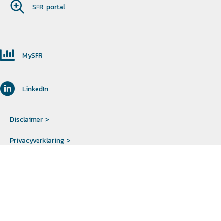
SFR portal
MySFR
LinkedIn
Disclaimer >
Privacyverklaring >